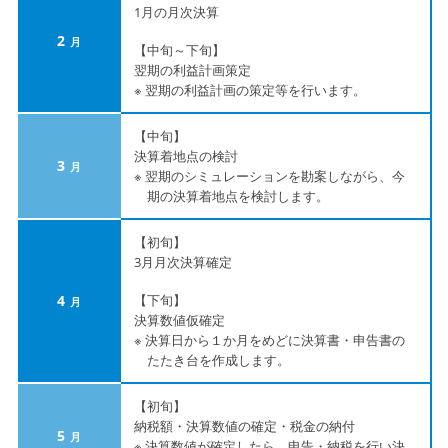
1月の月次決算
2
【中旬～下旬】
翌期の利益計画策定
※ 翌期の利益計画の策定等を行います。
【中旬】
決算着地点の検討
3
※ 翌期のシミュレーションを勘案しながら、今
期の決算着地点を検討します。
【初旬】
3月月次決算確定
4
【下旬】
決算数値仮確定
※ 決算日から１か月をめどに決算書・申告書の
たたき台を作成します。
【初旬】
納税額・決算数値の確定・税金の納付
5
※ 決算数値が確定したら、申告・納税を行い決