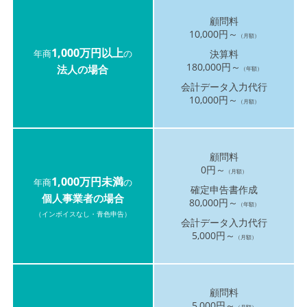
顧問料
10,000円～
（月額）
1,000万円以上
年商
の
決算料
180,000円～
法人の場合
（年額）
会計データ入力代行
10,000円～
（月額）
顧問料
0円～
（月額）
1,000万円未満
年商
の
確定申告書作成
個人事業者の場合
80,000円～
（年額）
（インボイスなし・青色申告）
会計データ入力代行
5,000円～
（月額）
顧問料
5,000円～
（月額）