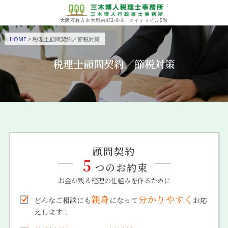
大阪府枚方市大垣内町2-8-8 マイティビル5階
HOME
> 税理士顧問契約／節税対策
税理士顧問契約／節税対策
顧問契約
5
つのお約束
お金が残る経理の仕組みを作るために
親身
分かりやすく
どんなご相談にも
になって
お応
えします！