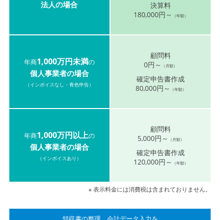
法人の場合
決算料
180,000円～
（年額）
顧問料
1,000万円未満
年商
の
0円～
（月額）
個人事業者の場合
確定申告書作成
（インボイスなし・青色申告）
80,000円～
（年額）
顧問料
1,000万円以上
年商
の
5,000円～
（月額）
個人事業者の場合
確定申告書作成
（インボイスあり）
120,000円～
（年額）
※ 表示料金には消費税は含まれておりません。
領収書の整理、会計データ入力を