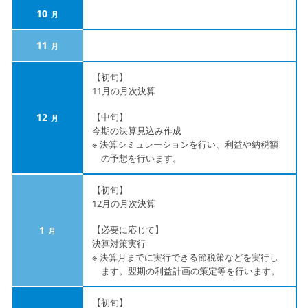
10
11
【初旬】
11月の月次決算
12
【中旬】
今期の決算見込み作成
※ 決算シミュレーションを行い、利益や納税額
の予想を行います。
【初旬】
12月の月次決算
1
【必要に応じて】
決算対策実行
※ 決算月までに実行できる節税策などを実行し
ます。翌期の利益計画の策定等を行います。
【初旬】