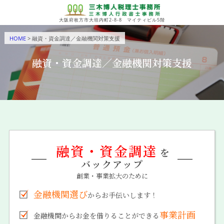
大阪府枚方市大垣内町2-8-8 マイティビル5階
HOME
> 融資・資金調達／金融機関対策支援
融資・資金調達／金融機関対策支援
融資・資金調達
を
バックアップ
創業・事業拡大のために
金融機関選び
からお手伝いします！
事業計画
金融機関からお金を借りることができる