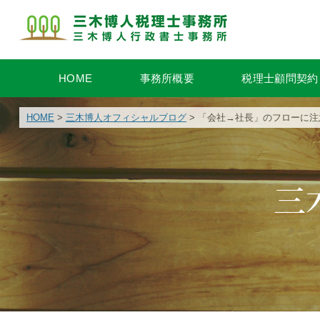
HOME
事務所概要
税理士顧問契約
HOME
>
三木博人オフィシャルブログ
> 「会社→社長」のフローに
三