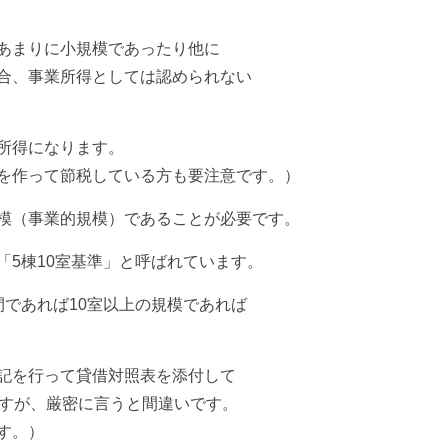
あまりに小規模であったり
他に
合、事業所得としては
認められない
所得になります。
を作って節税している方も
要注意です。）
模（事業的規模）であることが必要です。
「5棟10室基準」と呼ばれています。
であれば10室以上の規模
であれば
記を行って貸借対照表を添付して
ますが、厳密に言うと間違いです。
す。）