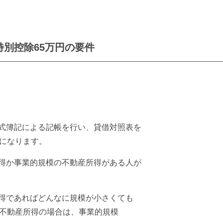
別控除65万円の要件
式簿記による記帳を行い、
貸借対照表を
円になります。
得か事業的規模の不動産所得
がある人が
得であればどんなに規模が
小さくても
、不動産所得の
場合は、事業的規模