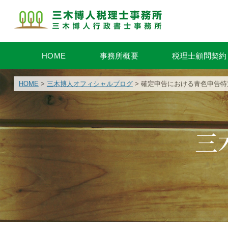
HOME
事務所概要
税理士顧問契約
HOME
>
三木博人オフィシャルブログ
> 確定申告における青色申告特
三