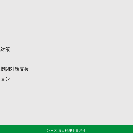
税対策
融機関対策支援
ション
© 三木博人税理士事務所