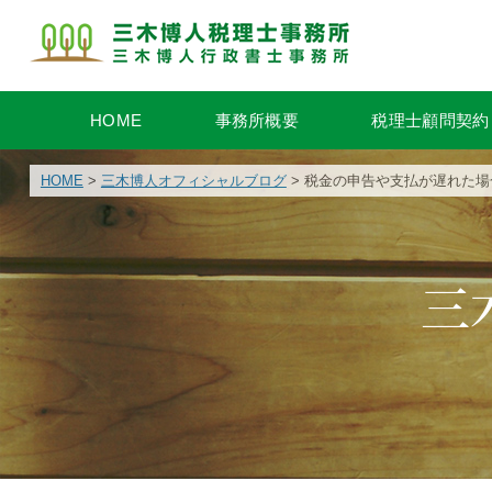
HOME
事務所概要
税理士顧問契約
HOME
>
三木博人オフィシャルブログ
> 税金の申告や支払が遅れた
三