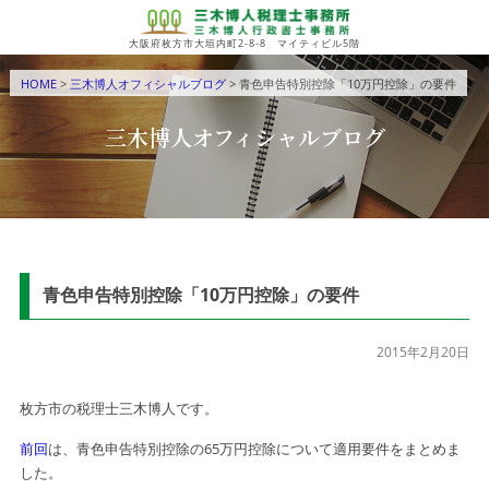
大阪府枚方市大垣内町2-8-8 マイティビル5階
HOME
>
三木博人オフィシャルブログ
> 青色申告特別控除「10万円控除」の要件
三木博人オフィシャルブログ
青色申告特別控除「10万円控除」の要件
2015年2月20日
枚方市の税理士三木博人です。
前回
は、青色申告特別控除の65万円控除について適用要件を
まとめま
した。