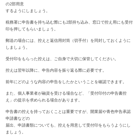
の
2部用意
するようにしましょう。
税務署に申告書を持ち込む際にも2部持ち込み、窓口で控え用にも
受付
印を押してもらいましょう。
郵送の場合には、控えと返信用封筒（切手付）を同封しておくように
しましょう。
受付印をもらった控えは、ご自身で大切に保管してください。
控えは翌年以降に、申告内容を振り返る際に必要です。
前年にどのような内容の申告をしたかということを確認できます。
また、個人事業者が融資を受ける場合など、「受付印付の申告書控
え」の
提示を求められる場合があります。
申告書の控えを持っておくことは重要ですが、開業届や青色申告承認
申請書
などの
届出、申請書類についても、控えを用意して受付印をもらうように
し
ましょう。