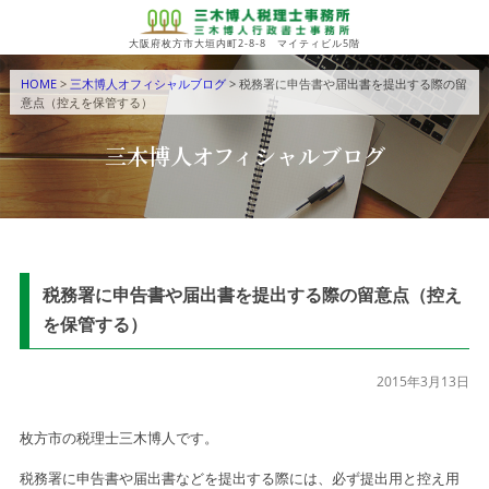
大阪府枚方市大垣内町2-8-8 マイティビル5階
HOME
>
三木博人オフィシャルブログ
> 税務署に申告書や届出書を提出する際の留
意点（控えを保管する）
三木博人オフィシャルブログ
税務署に申告書や届出書を提出する際の留意点（控え
を保管する）
2015年3月13日
枚方市の税理士三木博人です。
税務署に申告書や届出書などを提出する際には、必ず提出用と控え用