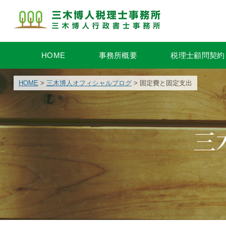
HOME
事務所概要
税理士顧問契約
HOME
>
三木博人オフィシャルブログ
> 固定費と固定支出
三