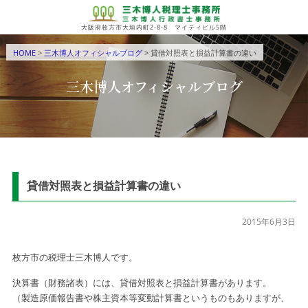
大阪府枚方市大垣内町2-8-8 マイティビル5階
HOME
>
三木博人オフィシャルブログ
> 貸借対照表と損益計算書の違い
三木博人オフィシャルブログ
貸借対照表と損益計算書の違い
2015年6月3日
枚方市の税理士三木博人です。
決算書（財務諸表）には、貸借対照表と損益計算書があります。
（製造原価報告書や株主資本等変動計算書というものもありますが、