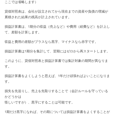
ここでは
省略します）
貸借対照表は、会社が設立されてから現在までの資産や負債の増減が
累積された
結果の残高が計上されています。
損益計算書は、1期分の収益（売上など）や費用（経費など）を計上し
て、差額
を計算します。
収益と費用の差額がプラスなら黒字、マイナスなら赤字です。
損益計算書は1期分を集計して、翌期にはゼロから再スタートします。
このように、貸借対照表と損益計算書では集計対象の期間が異なりま
す。
損益計算書をよくしようと思えば、1年だけ頑張ればよいことになりま
す。
損失を先送りし、売上を先取りすることで（会計ルールを守っている
かどうかは
怪しいですが）、黒字にすることは可能です。
1期だけ黒字になれば、その期については損益計算書をよくすることが