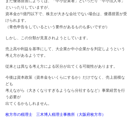
また優遇措置によっては、「中小企業者」といったり「中小法人等」
といったり
していますが、
資本金が1億円以下で、株主が大きな会社でない場合は、優遇措置が
受
けられます。
（青色申告をしているという要件があるものも多いですが）
しかし、この分類が見直されようとしています。
売上高や利益を基準にして、大企業か中小企業かを判定しようという
考え方があるようです。
従来とは異なる考え方による区分が出てくる可能性があります。
今後は資本政策（資本金をいくらにするか）だけでなく、売上規模な
ども
考えながら
（大きくなりすぎるようなら分社するなど）事業経営を行
う必要が
出てくるかもしれません。
枚方市の税理士 三木博人税理士事務所（大阪府枚方市）