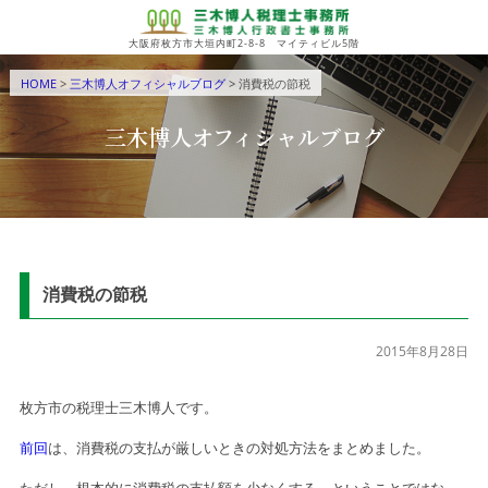
大阪府枚方市大垣内町2-8-8 マイティビル5階
HOME
>
三木博人オフィシャルブログ
> 消費税の節税
三木博人オフィシャルブログ
消費税の節税
2015年8月28日
枚方市の税理士三木博人です。
前回
は、消費税の支払が厳しいときの対処方法をまとめました。