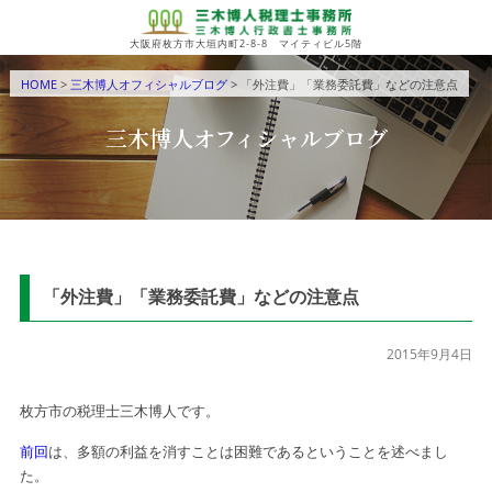
大阪府枚方市大垣内町2-8-8 マイティビル5階
HOME
>
三木博人オフィシャルブログ
> 「外注費」「業務委託費」などの注意点
三木博人オフィシャルブログ
「外注費」「業務委託費」などの注意点
2015年9月4日
枚方市の税理士三木博人です。
前回
は、多額の利益を消すことは困難であるということを述べまし
た。