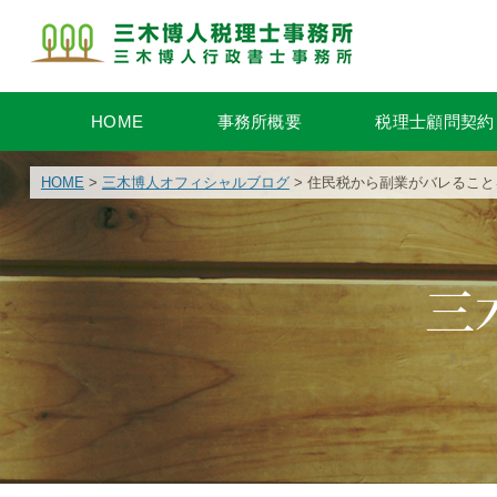
HOME
事務所概要
税理士顧問契約
HOME
>
三木博人オフィシャルブログ
> 住民税から副業がバレるこ
三