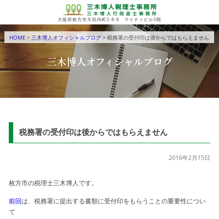
大阪府枚方市大垣内町2-8-8 マイティビル5階
HOME
>
三木博人オフィシャルブログ
> 税務署の受付印は後からではもらえません
三木博人オフィシャルブログ
税務署の受付印は後からではもらえません
2016年2月15日
枚方市の税理士三木博人です。
前回
は、税務署に提出する書類に受付印をもらうことの重要性につい
て