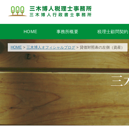
HOME
事務所概要
税理士顧問契約
HOME
>
三木博人オフィシャルブログ
> 貸借対照表の左側（資産）
三