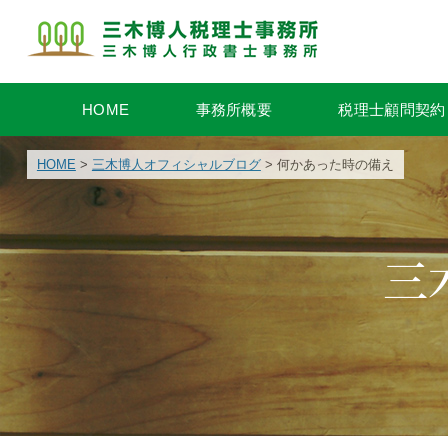
HOME
事務所概要
税理士顧問契約
HOME
>
三木博人オフィシャルブログ
> 何かあった時の備え
三