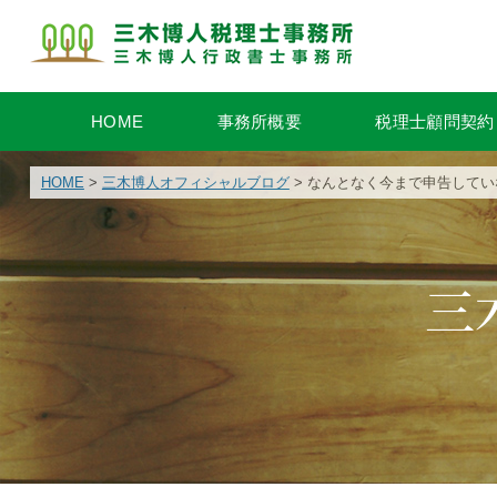
HOME
事務所概要
税理士顧問契約
HOME
>
三木博人オフィシャルブログ
> なんとなく今まで申告して
三