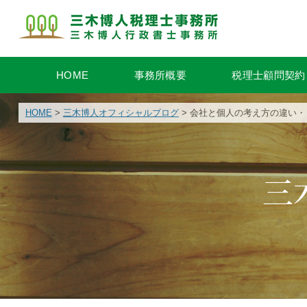
HOME
事務所概要
税理士顧問契約
HOME
>
三木博人オフィシャルブログ
> 会社と個人の考え方の違い
三