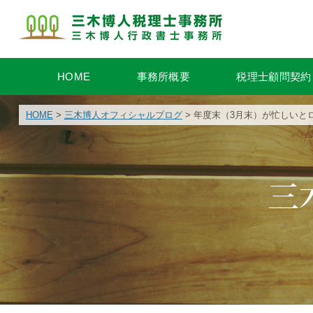
HOME
事務所概要
税理士顧問契約
HOME
>
三木博人オフィシャルブログ
> 年度末（3月末）が忙しいと
三